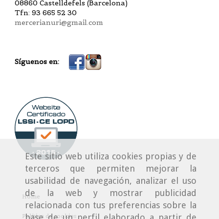
08860 Castelldefels (Barcelona)
Tfn: 93 665 52 30
mercerianuri@gmail.com
Síguenos en:
Este sitio web utiliza cookies propias y de
terceros que permiten mejorar la
usabilidad de navegación, analizar el uso
de la web y mostrar publicidad
Home
relacionada con tus preferencias sobre la
base de un perfil elaborado a partir de
Política de cookies