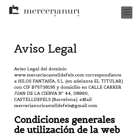
Aviso Legal
Aviso Legal del dominio
www.merceriacastelldefels.com
correspondiente
a
HILOS FANTASÍA, S.L.
(en adelante EL TITULAR)
con
CIF
B75738195
y domicilio en
CALLE CARRER
JUAN DE LA CIERVA Nº 44
,
08860
,
CASTELLDEFELS
(
Barcelona
). eMail:
mercerianuricastelldefels@gmail.com
.
Condiciones generales
de utilización de la web